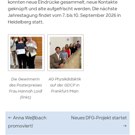
konnten neue Eindrücke gesammelt, neue Kontakte
geknüpft und alte aufgefrischt werden. Die nächste
Jahrestagung findet vom 7. bis 10. September 2026 in
Heidelberg statt.
Die Gewinnerin
AG Physikdidaktik
des Posterpreises
auf der GDCP in
Frau Hannah Loidl
Frankfurt/Main
(links)
Beitragsnavigation
←
Anna Weißbach
Neues DFG-Projekt startet
promoviert!
→