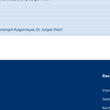
Christoph Kulgemeyer
,
Dr. Jürgen Petri
Rec
Imp
Dat
Kont