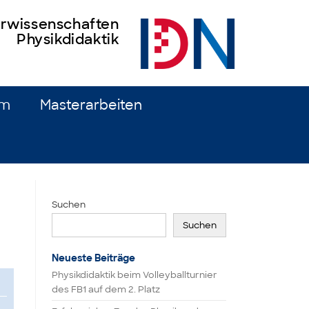
turwissenschaften
Physikdidaktik
um
Masterarbeiten
Suchen
Suchen
Neueste Beiträge
Physikdidaktik beim Volleyballturnier
des FB1 auf dem 2. Platz