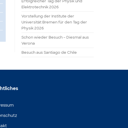
Erfolgreicher Tag der Physik und
Elektrotechnik 2026
Vorstellung der Institute der
Universität Bremen für den Tag der
Physik 2026
Schon wieder Besuch – Diesmal aus
Verona
Besuch aus Santiago de Chile
htliches
ressum
enschutz
akt