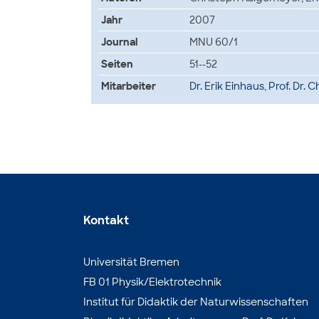
Jahr
2007
Journal
MNU 60/1
Seiten
51--52
Mitarbeiter
Dr. Erik Einhaus
,
Prof. Dr. 
Kontakt
Universität Bremen
FB 01 Physik/Elektrotechnik
Institut für Didaktik der Naturwissenschaften