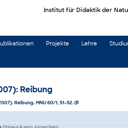
Institut für Didaktik der Na
ublikationen
Projekte
Lehre
Studi
2007): Reibung
 (2007). Reibung.
MNU 60/1
, 51–52.

k Einhaus & amp Jürgen Petri