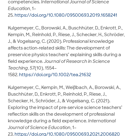
competencies.
International Journal of Science
Education
, 1–
25.
https://doi.org/10.1080/09500693.2019.1658241
Kulgemeyer, C., Borowski, A., Buschhüter, D., Enkrott, P.,
Kempin, M., Reinhold, P., Riese, J., Schecker, H., Schröder,
J., & Vogelsang, C. (2020). Professional knowledge
affects action-related skills: The development of
preservice physics teachers’ explaining skills during a
field experience.
Journal of Research in Science
Teaching
,
57
(10), 1554–
1582.
https://doi.org/10.1002/tea.21632
Kulgemeyer, C., Kempin, M., Weißbach, A., Borowski, A.,
Buschhüter, D., Enkrott, P., Reinhold, P., Riese, J.,
Schecker, H., Schröder, J., & Vogelsang, C. (2021).
Exploring the impact of pre-service science teachers’
reflection skills on the development of professional
knowledge during a field experience.
International
Journal of Science Education
, 1–
23.
https://doi.org/10.1080/09500693.2021.2006820