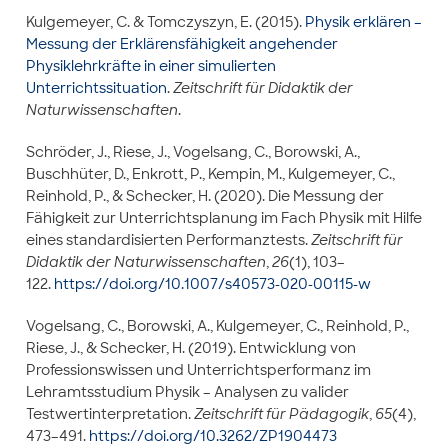
Kulgemeyer, C. & Tomczyszyn, E. (2015).
Physik erklären –
Messung der Erklärensfähigkeit angehender
Physiklehrkräfte in einer simulierten
Unterrichtssituation
.
Zeitschrift für Didaktik der
Naturwissenschaften
.
Schröder, J., Riese, J., Vogelsang, C., Borowski, A.,
Buschhüter, D., Enkrott, P., Kempin, M., Kulgemeyer, C.,
Reinhold, P., & Schecker, H. (2020). Die Messung der
Fähigkeit zur Unterrichtsplanung im Fach Physik mit Hilfe
eines standardisierten Performanztests.
Zeitschrift für
Didaktik der Naturwissenschaften
,
26
(1), 103–
122.
https://doi.org/10.1007/s40573-020-00115-w
Vogelsang, C., Borowski, A., Kulgemeyer, C., Reinhold, P.,
Riese, J., & Schecker, H. (2019). Entwicklung von
Professionswissen und Unterrichtsperformanz im
Lehramtsstudium Physik – Analysen zu valider
Testwertinterpretation.
Zeitschrift für Pädagogik
,
65
(4),
473–491.
https://doi.org/10.3262/ZP1904473