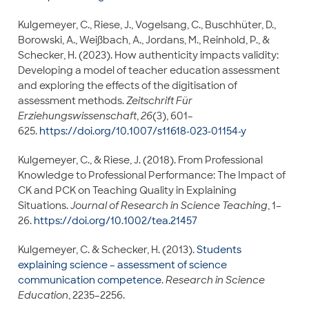
Kulgemeyer, C., Riese, J., Vogelsang, C., Buschhüter, D.,
Borowski, A., Weißbach, A., Jordans, M., Reinhold, P., &
Schecker, H. (2023). How authenticity impacts validity:
Developing a model of teacher education assessment
and exploring the effects of the digitisation of
assessment methods.
Zeitschrift Für
Erziehungswissenschaft
,
26
(3), 601–
625.
https://doi.org/10.1007/s11618-023-01154-y
Kulgemeyer, C., & Riese, J. (2018). From Professional
Knowledge to Professional Performance: The Impact of
CK and PCK on Teaching Quality in Explaining
Situations.
Journal of Research in Science Teaching
, 1–
26.
https://doi.org/10.1002/tea.21457
Kulgemeyer, C. & Schecker, H. (2013).
Students
explaining science – assessment of science
communication competence
.
Research in Science
Education
, 2235–2256.