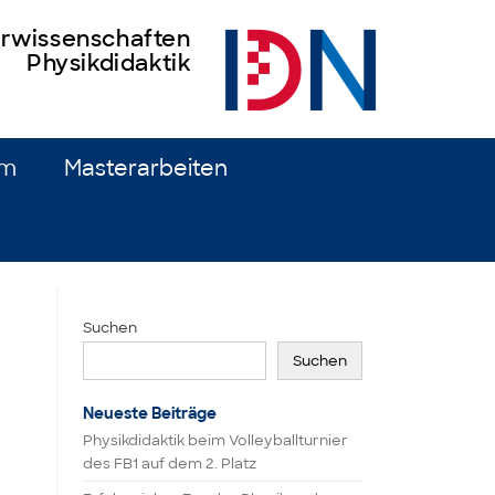
turwissenschaften
Physikdidaktik
um
Masterarbeiten
Suchen
Suchen
Neueste Beiträge
Physikdidaktik beim Volleyballturnier
des FB1 auf dem 2. Platz