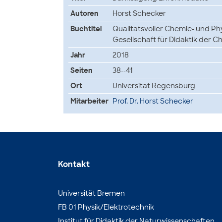
Autoren
Horst Schecker
Buchtitel
Qualitätsvoller Chemie- und Ph
Gesellschaft für Didaktik der 
Jahr
2018
Seiten
38--41
Ort
Universität Regensburg
Mitarbeiter
Prof. Dr. Horst Schecker
Kontakt
Universität Bremen
FB 01 Physik/Elektrotechnik
Institut für Didaktik der Naturwissenschaften