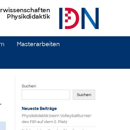
turwissenschaften
Physikdidaktik
um
Masterarbeiten
Suchen
Suchen
-
Neueste Beiträge
Physikdidaktik beim Volleyballturnier
des FB1 auf dem 2. Platz