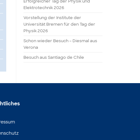
Erfolgreicher Tag der Physik und
Elektrotechnik 2026
Vorstellung der Institute der
Universität Bremen für den Tag der
Physik 2026
Schon wieder Besuch – Diesmal aus
Verona
Besuch aus Santiago de Chile
htliches
ressum
enschutz