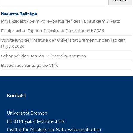
Neueste Beiträge
Physikdidaktik beim Volleyballturnier des FB1 auf dem 2. Platz
Erfolgreicher Tag der Physik und Elektrotechnik 2026
Vorstellung der Institute der Universität Bremen für den Tag der
Physik 2026
Schon wieder Besuch – Diesmal aus Verona
Besuch aus Santiago de Chile
Kontakt
Universität Bremen
FB 01 Physik/Elektrotechnik
Institut für Didaktik der Naturwissenschaften