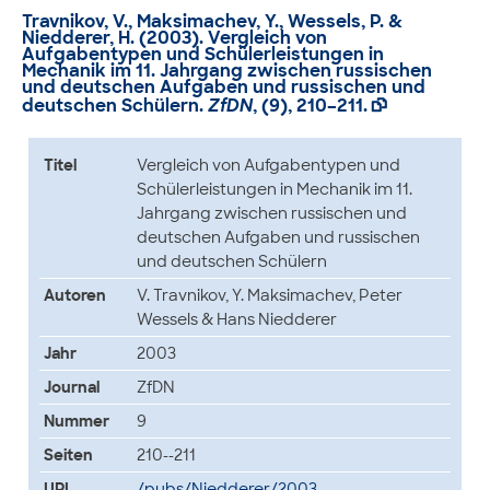
Travnikov, V., Maksimachev, Y., Wessels, P. &
Niedderer, H. (2003).
Vergleich von
Aufgabentypen und Schülerleistungen in
Mechanik im 11. Jahrgang zwischen russischen
und deutschen Aufgaben und russischen und
deutschen Schülern
.
ZfDN
, (9), 210–211.

Titel
Vergleich von Aufgabentypen und
Schülerleistungen in Mechanik im 11.
Jahrgang zwischen russischen und
deutschen Aufgaben und russischen
und deutschen Schülern
Autoren
V. Travnikov, Y. Maksimachev, Peter
Wessels & Hans Niedderer
Jahr
2003
Journal
ZfDN
Nummer
9
Seiten
210--211
URL
/pubs/Niedderer/2003-