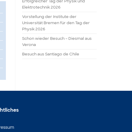
Erfolgreicher Tag der Physik und
Elektrotechnik 2026
Vorstellung der Institute der
Universität Bremen für den Tag der
Physik 2026
Schon wieder Besuch – Diesmal aus
Verona
Besuch aus Santiago de Chile
htliches
ressum