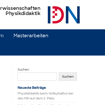
turwissenschaften
Physikdidaktik
um
Masterarbeiten
Suchen
Suchen
Neueste Beiträge
Physikdidaktik beim Volleyballturnier
des FB1 auf dem 2. Platz