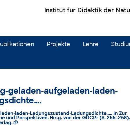
Institut für Didaktik der Na
ublikationen
Projekte
Lehre
Studi
ung-geladen-aufgeladen-laden-
gsdichte….
eladen-laden-Ladungszustand-Ladungsdichte..... In Zur
me und Perspektiven. Hrsg. von der GDCPr (S. 266–268).
erlag.
