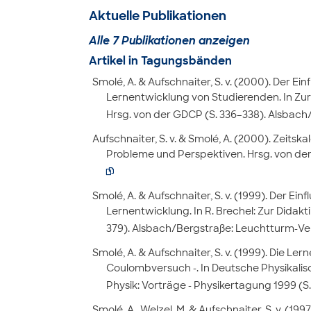
Aktuelle Publikationen
Alle 7 Publikationen anzeigen
Artikel in Tagungsbänden
Smolé, A. & Aufschnaiter, S. v. (2000). Der E
Lernentwicklung von Studierenden. In Zur
Hrsg. von der GDCP (S. 336–338). Alsbach
Aufschnaiter, S. v. & Smolé, A. (2000). Zeitsk
Probleme und Perspektiven. Hrsg. von der

Smolé, A. & Aufschnaiter, S. v. (1999). Der E
Lernentwicklung. In R. Brechel: Zur Didak
379). Alsbach/Bergstraße: Leuchtturm-Ver
Smolé, A. & Aufschnaiter, S. v. (1999). Die
Coulombversuch -. In Deutsche Physikalisc
Physik: Vorträge - Physikertagung 1999 (
Smolé, A., Welzel, M. & Aufschnaiter, S. v. (1