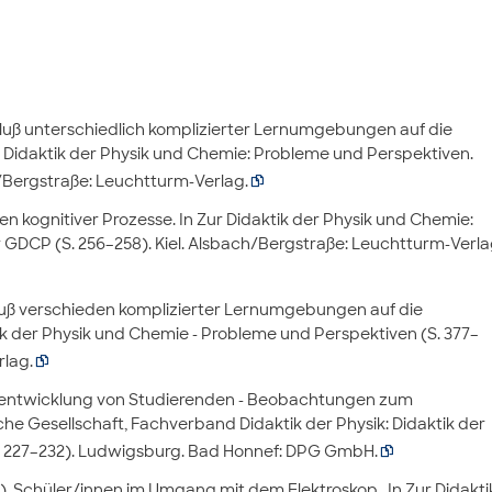
influß unterschiedlich komplizierter Lernumgebungen auf die
 Didaktik der Physik und Chemie: Probleme und Perspektiven.
/Bergstraße: Leuchtturm-Verlag.

alen kognitiver Prozesse. In Zur Didaktik der Physik und Chemie:
 GDCP (S. 256–258). Kiel. Alsbach/Bergstraße: Leuchtturm-Verla
influß verschieden komplizierter Lernumgebungen auf die
tik der Physik und Chemie - Probleme und Perspektiven (S. 377–
lag.

 Lernentwicklung von Studierenden - Beobachtungen zum
he Gesellschaft, Fachverband Didaktik der Physik: Didaktik der
S. 227–232). Ludwigsburg. Bad Honnef: DPG GmbH.

997). Schüler/innen im Umgang mit dem Elektroskop.. In Zur Didakti