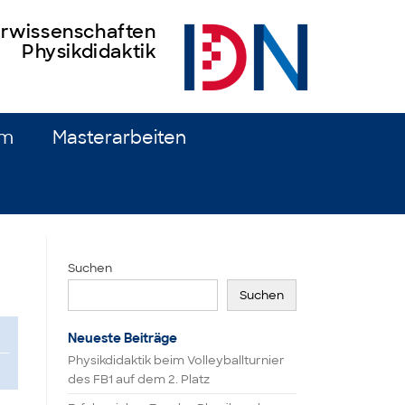
turwissenschaften
Physikdidaktik
um
Masterarbeiten
Suchen
Suchen
Neueste Beiträge
Physikdidaktik beim Volleyballturnier
des FB1 auf dem 2. Platz