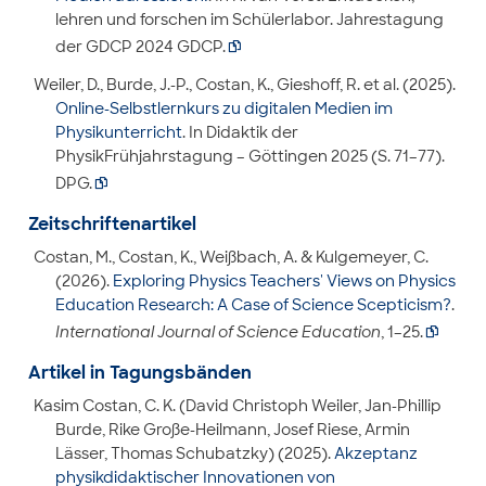
lehren und forschen im Schülerlabor. Jahrestagung
der GDCP 2024 GDCP.

Weiler, D., Burde, J.-P., Costan, K., Gieshoff, R. et al. (2025).
Online-Selbstlernkurs zu digitalen Medien im
Physikunterricht
. In Didaktik der
PhysikFrühjahrstagung – Göttingen 2025 (S. 71–77).
DPG.

Zeitschriftenartikel
Costan, M., Costan, K., Weißbach, A. & Kulgemeyer, C.
(2026).
Exploring Physics Teachers' Views on Physics
Education Research: A Case of Science Scepticism?
.
International Journal of Science Education
, 1–25.

Artikel in Tagungsbänden
Kasim Costan, C. K. (David Christoph Weiler, Jan-Phillip
Burde, Rike Große-Heilmann, Josef Riese, Armin
Lässer, Thomas Schubatzky) (2025).
Akzeptanz
physikdidaktischer Innovationen von