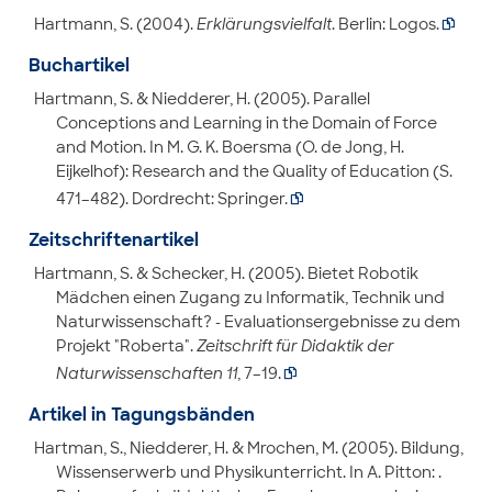
Hartmann, S. (2004).
Erklärungsvielfalt
. Berlin: Logos.

Buchartikel
Hartmann, S. & Niedderer, H. (2005). Parallel
Conceptions and Learning in the Domain of Force
and Motion. In M. G. K. Boersma (O. de Jong, H.
Eijkelhof): Research and the Quality of Education (S.
471–482). Dordrecht: Springer.

Zeitschriftenartikel
Hartmann, S. & Schecker, H. (2005). Bietet Robotik
Mädchen einen Zugang zu Informatik, Technik und
Naturwissenschaft? - Evaluationsergebnisse zu dem
Projekt "Roberta".
Zeitschrift für Didaktik der
Naturwissenschaften 11
, 7–19.

Artikel in Tagungsbänden
Hartman, S., Niedderer, H. & Mrochen, M. (2005). Bildung,
Wissenserwerb und Physikunterricht. In A. Pitton: .