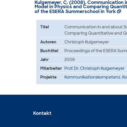
Kulgemeyer, C. (2008). Communication i
Model in Physics and Comparing Quantit
of the ESERA Summerschool in York

Titel
Communication in and about Sc
Comparing Quantitative and Qu
Autoren
Christoph Kulgemeyer
Buchtitel
Proceedings of the ESERA Summ
Jahr
2008
Mitarbeiter
Prof. Dr. Christoph Kulgemeyer
Projekte
Kommunikationskompetenz
,
Ko
Kontakt