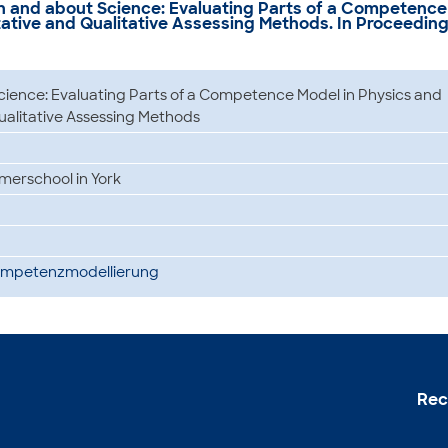
n and about Science: Evaluating Parts of a Competence
ative and Qualitative Assessing Methods. In Proceedin
ience: Evaluating Parts of a Competence Model in Physics and
alitative Assessing Methods
erschool in York
mpetenzmodellierung
Rec