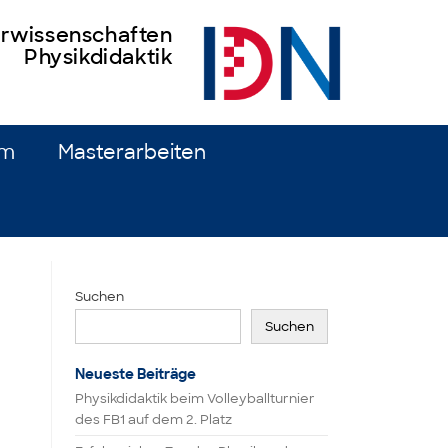
turwissenschaften
Physikdidaktik
um
Masterarbeiten
Suchen
Suchen
Neueste Beiträge
Physikdidaktik beim Volleyballturnier
des FB1 auf dem 2. Platz