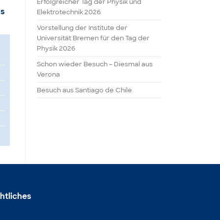
Erfolgreicher Tag der Physik und
gs
Elektrotechnik 2026
Vorstellung der Institute der
Universität Bremen für den Tag der
Physik 2026
Schon wieder Besuch – Diesmal aus
Verona
Besuch aus Santiago de Chile
htliches