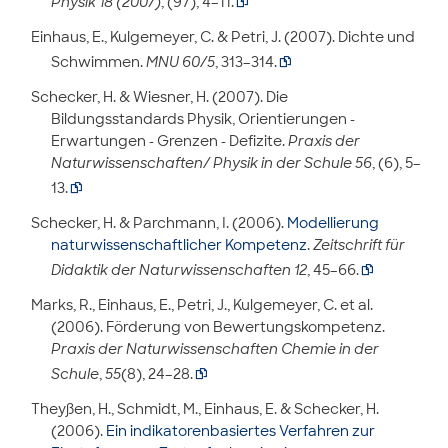
Physik 18 (2007)
, (97), 4–11.

Einhaus, E., Kulgemeyer, C. & Petri, J. (2007). Dichte und
Schwimmen.
MNU 60/5
, 313–314.

Schecker, H. & Wiesner, H. (2007). Die
Bildungsstandards Physik, Orientierungen -
Erwartungen - Grenzen - Defizite.
Praxis der
Naturwissenschaften/ Physik in der Schule 56
, (6), 5–
13.

Schecker, H. & Parchmann, I. (2006).
Modellierung
naturwissenschaftlicher Kompetenz
.
Zeitschrift für
Didaktik der Naturwissenschaften 12
, 45–66.

Marks, R., Einhaus, E., Petri, J., Kulgemeyer, C. et al.
(2006). Förderung von Bewertungskompetenz.
Praxis der Naturwissenschaften Chemie in der
Schule
,
55
(8), 24–28.

Theyßen, H., Schmidt, M., Einhaus, E. & Schecker, H.
(2006).
Ein indikatorenbasiertes Verfahren zur