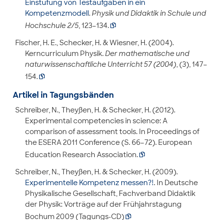
Einstufung von Testaufgaben in ein
Kompetenzmodell
.
Physik und Didaktik in Schule und
Hochschule 2/5
, 123–134.

Fischer, H. E., Schecker, H. & Wiesner, H. (2004).
Kerncurriculum Physik.
Der mathematische und
naturwissenschaftliche Unterricht 57 (2004)
, (3), 147–
154.

Artikel in Tagungsbänden
Schreiber, N., Theyßen, H. & Schecker, H. (2012).
Experimental competencies in science: A
comparison of assessment tools. In Proceedings of
the ESERA 2011 Conference (S. 66–72). European
Education Research Association.

Schreiber, N., Theyßen, H. & Schecker, H. (2009).
Experimentelle Kompetenz messen?!
. In Deutsche
Physikalische Gesellschaft, Fachverband Didaktik
der Physik: Vorträge auf der Frühjahrstagung
Bochum 2009 (Tagungs-CD)
