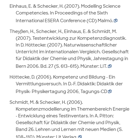
Einhaus, E. & Schecker, H. (2007). Modelling Science
Competencies. In Proceedings of the Sixth
International ESERA Conference (CD) Malmö.

Theyßen, H., Schecker, H., Einhaus, E. & Schmidt, M.
(2007). Testentwicklung zur Kompetenzdiagnostik.
In D. Höttecke: (2007). Naturwissenschaftlicher
Unterricht im internationalen Vergleich. Gesellschaft
für Didaktik der Chemie und Physik, Jahrestagung in
Bern 2006. Bd. 27 (S. 613–615). Münster: LIT.

Höttecke, D. (2006). Kompetenz und Bildung - Ein
Vermittlungsversuch. In D.-F. Didaktik: Didaktik der
Physik- Physikertagung 2006, Tagungs-CD

Schmidt, M. & Schecker, H. (2006).
Kompetenzmodellierung im Themenbereich Energie
- Entwicklung eines Testinventars. In A. Pitton:
Gesellschaft für Didaktik der Chemie und Physik,
Band 26. Lehren und Lernen mit neuen Medien (S.
108–110). Münster: Lit Verlag.
