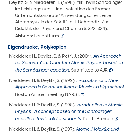
Deylitz, S. & Niedderer, H. (1998). Mit Erwin Schrödinger
im Leistungskurs - Eine Evaluation des Bremer
Unterrichtskonzepts "Anwendungsorientierte
Atomphysik in der Sek. II". In H. Behrendt: . Zur
Didaktik der Physik und Chemie (S. 322–324).
Alsbach: Leuchtturm.

Eigendrucke, Polykopien
Niedderer, H., Deylitz, S. & Petri, J. (2001).
An Approach
for Second Year Quantum Atomic Physics based on
the Schrödinger equation
. Submitted to AJP.

Niedderer, H. & Deylitz, S. (1999).
Evaluation of a New
Approach in Quantum Atomic Physics in high school
.
Boston Annual meeting NARST.

Niedderer, H. & Deylitz, S. (1998).
Introduction to Atomic
Physics - A concept based on the Schrödinger
equation. Textbook for students
. Perth: Bremen.

Niedderer, H. & Deylitz, S. (1997).
Atome, Moleküle und