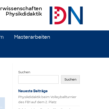
turwissenschaften
Physikdidaktik
um
Masterarbeiten
Suchen
Suchen
Neueste Beiträge
Physikdidaktik beim Volleyballturnier
des FB1 auf dem 2. Platz