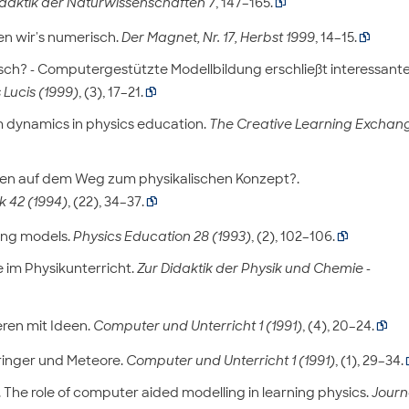
 Didaktik der Naturwissenschaften 7
, 147–165.

en wir's numerisch.
Der Magnet, Nr. 17, Herbst 1999
, 14–15.

sch? - Computergestützte Modellbildung erschließt interessant
 Lucis (1999)
, (3), 17–21.

m dynamics in physics education.
The Creative Learning Exchan
en auf dem Weg zum physikalischen Konzept?.
k 42 (1994)
, (22), 34–37.

king models.
Physics Education 28 (1993)
, (2), 102–106.

 im Physikunterricht.
Zur Didaktik der Physik und Chemie -
eren mit Ideen.
Computer und Unterricht 1 (1991)
, (4), 20–24.

pringer und Meteore.
Computer und Unterricht 1 (1991)
, (1), 29–34.
). The role of computer aided modelling in learning physics.
Journ