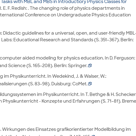
 Tasks with MBL and MBS in Introductiory Physics Classes for
S. R. E. F. Redish: . The changing role of physics departments in
International Conference on Undergraduate Physics Education
 Didactic guidelines for a universal, open, and user-friendly MBL
 Labs: Educational Research and Standards (S. 351–367). Berlin:
f computer aided modeling for physics education. In D. Ferguson:
 Science (S. 165–208). Berlin: Springer.

g im Physikunterricht. In Wedekind, J. & Walser, W.:
lisierungen (S. 83–98). Duisburg: CoMet.

ildungssystemen im Physikunterricht. In T. Bethge & H. Schecker
Physikunterricht - Konzepte und Erfahrungen (S. 71–81). Breme
2). Wirkungen des Einsatzes grafikorientierter Modellbildung im