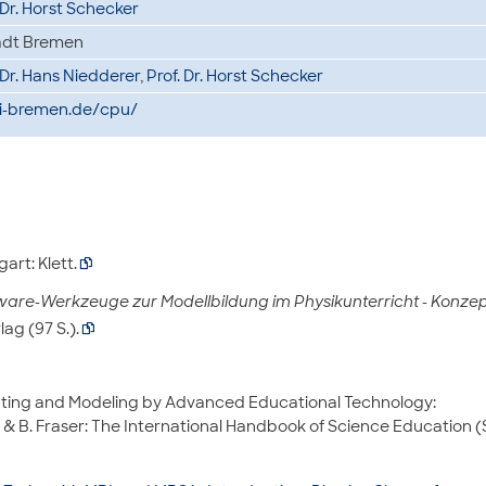
 Dr. Horst Schecker
adt Bremen
 Dr. Hans Niedderer
,
Prof. Dr. Horst Schecker
uni-bremen.de/cpu/
gart: Klett.

ware-Werkzeuge zur Modellbildung im Physikunterricht - Konze
ag (97 S.).

enting and Modeling by Advanced Educational Technology:
 & B. Fraser: The International Handbook of Science Education (