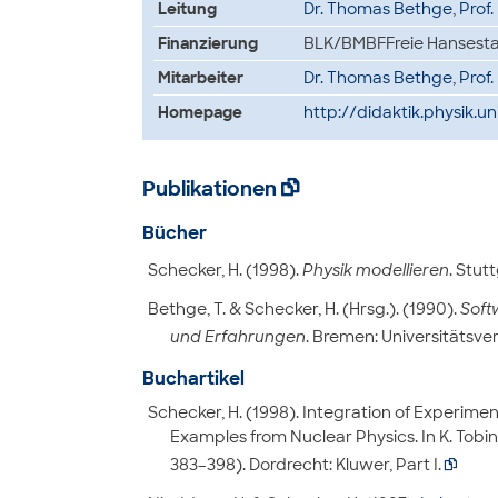
Leitung
Dr. Thomas Bethge
,
Prof.
Finanzierung
BLK/BMBFFreie Hansest
Mitarbeiter
Dr. Thomas Bethge
,
Prof.
Homepage
http://didaktik.physik.
Publikationen

Bücher
Schecker, H. (1998).
Physik modellieren
. Stutt
Bethge, T. & Schecker, H. (Hrsg.). (1990).
Soft
und Erfahrungen
. Bremen: Universitätsverl
Buchartikel
Schecker, H. (1998). Integration of Experim
Examples from Nuclear Physics. In K. Tobin
383–398). Dordrecht: Kluwer, Part I.
