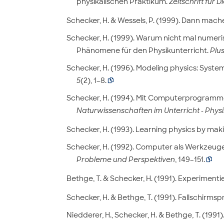
physikalischen Praktikum.
Zeitschrift für
Schecker, H. & Wessels, P. (1999). Dann mach
Schecker, H. (1999). Warum nicht mal numeri
Phänomene für den Physikunterricht.
Plus
Schecker, H. (1996). Modeling physics: Syste
5
(2), 1–8.

Schecker, H. (1994). Mit Computerprogramm
Naturwissenschaften im Unterricht - Physi
Schecker, H. (1993). Learning physics by ma
Schecker, H. (1992). Computer als Werkzeuge
Probleme und Perspektiven
, 149–151.

Bethge, T. & Schecker, H. (1991). Experimenti
Schecker, H. & Bethge, T. (1991). Fallschirms
Niedderer, H., Schecker, H. & Bethge, T. (1991