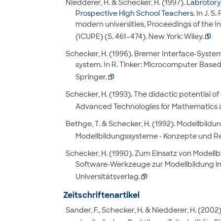
Niedderer, H. & Schecker, H. (1997).
Labrotory
Prospective High School Teachers
. In J. 
modern universities, Proceedings of the 
(ICUPE) (S. 461–474). New York: Wiley.

Schecker, H. (1996). Bremer Interface-System:
system. In R. Tinker: Microcomputer Based
Springer.

Schecker, H. (1993). The didactic potential o
Advanced Technologies for Mathematics and
Bethge, T. & Schecker, H. (1992). Modellbildun
Modellbildungssysteme - Konzepte und Rea
Schecker, H. (1990). Zum Einsatz von Modellb
Software-Werkzeuge zur Modellbildung im 
Universitätsverlag.

Zeitschriftenartikel
Sander, F., Schecker, H. & Niedderer, H. (200