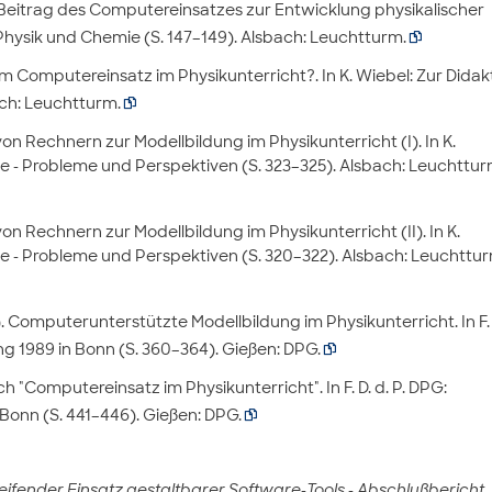
n Beitrag des Computereinsatzes zur Entwicklung physikalischer
 Physik und Chemie (S. 147–149). Alsbach: Leuchtturm.

m Computereinsatz im Physikunterricht?. In K. Wiebel: Zur Didak
ach: Leuchtturm.

von Rechnern zur Modellbildung im Physikunterricht (I). In K.
e - Probleme und Perspektiven (S. 323–325). Alsbach: Leuchttur
von Rechnern zur Modellbildung im Physikunterricht (II). In K.
ie - Probleme und Perspektiven (S. 320–322). Alsbach: Leuchttur
9). Computerunterstützte Modellbildung im Physikunterricht. In F. 
ng 1989 in Bonn (S. 360–364). Gießen: DPG.

h "Computereinsatz im Physikunterricht". In F. D. d. P. DPG:
Bonn (S. 441–446). Gießen: DPG.

fender Einsatz gestaltbarer Software-Tools - Abschlußbericht