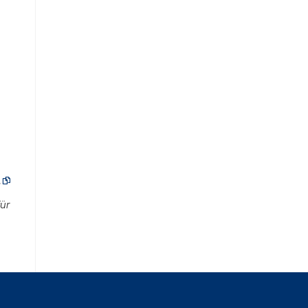
.

ür