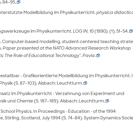
), 84–95.

nterstützte Modellbildung im Physikunterricht.
physica didactic
dungswerkzeuge im Physikunterricht.
LOG IN, 10 (1990)
, (1), 51–54.

89). Computer-based modelling, student-centered teaching strat
s.
Paper presented at the NATO Advanced Research Workshop
: The Role of Educational Technology". Pavia
.

estaltbar - Grafikorientierte Modellbildung im Physikunterricht. 
Physik (S. 87–103). Alsbach: Leuchtturm.

insatz im Physikunterricht - Verzahnung von Experiment und
Physik und Chemie (S. 187–189). Alsbach: Leuchtturm.

School Physics. In Proceedings - Education - of the 1994
 Stirling, Scotland, July 1994 (S. 74–84). System Dynamics Socie