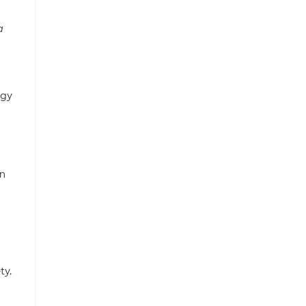
a
egy
In
ty.