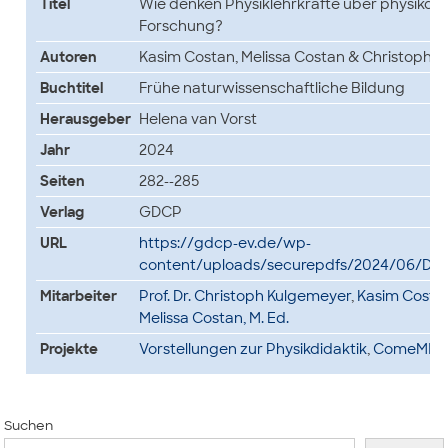
Titel
Wie denken Physiklehrkräfte über physikdi
Forschung?
Autoren
Kasim Costan, Melissa Costan & Christoph 
Buchtitel
Frühe naturwissenschaftliche Bildung
Herausgeber
Helena van Vorst
Jahr
2024
Seiten
282--285
Verlag
GDCP
URL
https://gdcp-ev.de/wp-
content/uploads/securepdfs/2024/06/D24
Mitarbeiter
Prof. Dr. Christoph Kulgemeyer
,
Kasim Costan
Melissa Costan, M. Ed.
Projekte
Vorstellungen zur Physikdidaktik
,
ComeMIN
Suchen