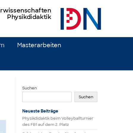
turwissenschaften
Physikdidaktik
um
Masterarbeiten
Suchen
Suchen
Neueste Beiträge
Physikdidaktik beim Volleyballturnier
des FB1 auf dem 2. Platz