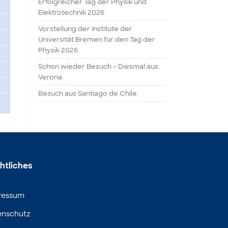
Erfolgreicher Tag der Physik und
Elektrotechnik 2026
Vorstellung der Institute der
Universität Bremen für den Tag der
Physik 2026
Schon wieder Besuch – Diesmal aus
Verona
Besuch aus Santiago de Chile
htliches
ressum
enschutz