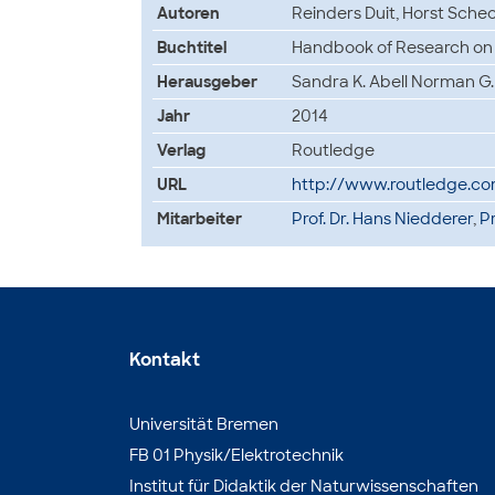
Autoren
Reinders Duit, Horst Sche
Buchtitel
Handbook of Research on S
Herausgeber
Sandra K. Abell Norman G
Jahr
2014
Verlag
Routledge
URL
http://www.routledge.co
Mitarbeiter
Prof. Dr. Hans Niedderer
,
Pr
Kontakt
Universität Bremen
FB 01 Physik/Elektrotechnik
Institut für Didaktik der Naturwissenschaften