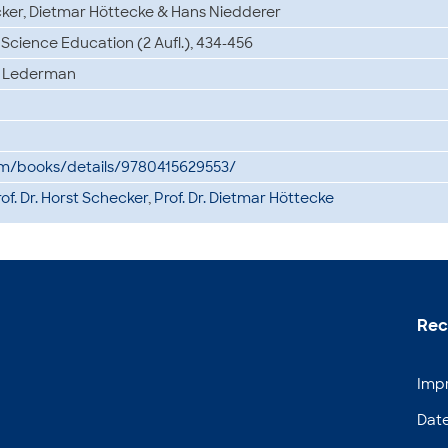
cker, Dietmar Höttecke & Hans Niedderer
cience Education (2 Aufl.), 434-456
. Lederman
m/books/details/9780415629553/
of. Dr. Horst Schecker
,
Prof. Dr. Dietmar Höttecke
Rec
Imp
Dat