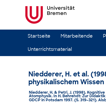
Zum Inhalt springen
Startseite
Mitarbeitende
P
Unterrichtsmaterial
Niedderer, H. et al. (19
physikalischem Wissen 
Niedderer, H. & Petri, J. (1998). Kognit
Atomphysik. In H. Behrendt: Zur Didakti
GDCP in Potsdam 1997. (S. 319–321). Als