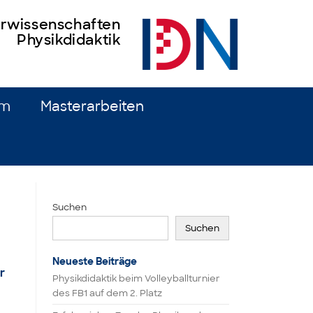
turwissenschaften
Physikdidaktik
um
Masterarbeiten
Suchen
Suchen
Neueste Beiträge
r
Physikdidaktik beim Volleyballturnier
des FB1 auf dem 2. Platz