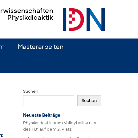
turwissenschaften
Physikdidaktik
um
Masterarbeiten
Suchen
Suchen
Neueste Beiträge
Physikdidaktik beim Volleyballturnier
des FB1 auf dem 2. Platz
h: