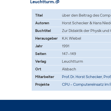
Leuchtturm.

Titel
über den Beitrag des Compu
Autoren
Horst Schecker & Hans Nied
Buchtitel
Zur Didaktik der Physik und
Herausgeber
K.H. Wiebel
Jahr
1991
Seiten
147--149
Verlag
Leuchtturm
Ort
Alsbach
Mitarbeiter
Prof. Dr. Horst Schecker
,
Prof
Projekte
CPU – Computereinsatz im P